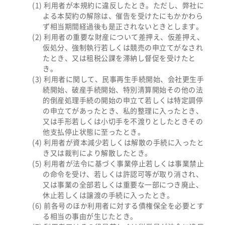
利用者が本規約に違反したとき。ただし、弊社に
よる本契約の解除は、催告を受けたにもかかわら
ず相当期間経過後も是正されないときとします。
利用者の重要な財産について差押え、仮差押え、
仮処分、強制執行若しくは競売の申立てがなされ
たとき、又は租税公課を滞納し督促を受けたと
き。
利用者に関して、民事再生手続開始、会社更生手
続開始、破産手続開始、特別清算開始その他の法
的倒産処理手続の開始の申立て若しくは特定調停
の申立てがあったとき、私的整理に入ったとき、
又は手形若しくは小切手を不渡りとしたときその
他支払停止状態に至ったとき。
利用者が資本減少若しくは解散の手続に入ったと
き又は裁判により解散したとき。
利用者が法令に基づく事業停止若しくは事業禁止
の命令を受け、若しくは許認可等が取り消され、
又は事業の全部若しくは重要な一部につき廃止、
休止若しくは譲渡の手続に入ったとき。
前各号のほか利用者に対する債権保全を必要とす
る相当の事由が生じたとき。